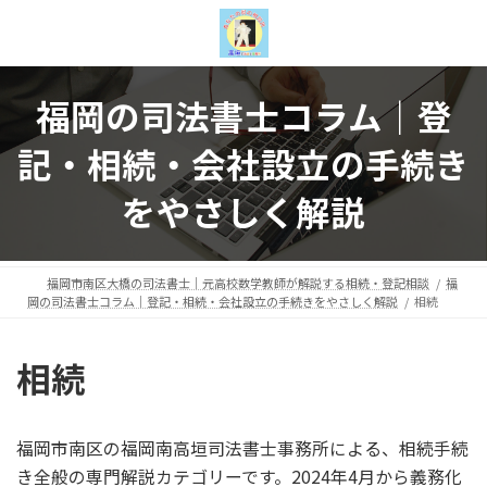
コ
ナ
ン
ビ
テ
ゲ
ン
ー
福岡の司法書士コラム｜登
ツ
シ
へ
ョ
記・相続・会社設立の手続き
ス
ン
キ
に
をやさしく解説
ッ
移
プ
動
福岡市南区大橋の司法書士｜元高校数学教師が解説する相続・登記相談
福
岡の司法書士コラム｜登記・相続・会社設立の手続きをやさしく解説
相続
相続
福岡市南区の福岡南高垣司法書士事務所による、相続手続
き全般の専門解説カテゴリーです。2024年4月から義務化