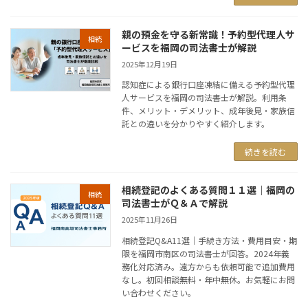
親の預金を守る新常識！予約型代理人サ
相続
ービスを福岡の司法書士が解説
2025年12月19日
認知症による銀行口座凍結に備える予約型代理
人サービスを福岡の司法書士が解説。利用条
件、メリット・デメリット、成年後見・家族信
託との違いを分かりやすく紹介します。
続きを読む
相続登記のよくある質問１１選｜福岡の
相続
司法書士がＱ＆Ａで解説
2025年11月26日
相続登記Q&A11選｜手続き方法・費用目安・期
限を福岡市南区の司法書士が回答。2024年義
務化対応済み。遠方からも依頼可能で追加費用
なし。初回相談無料・年中無休。お気軽にお問
い合わせください。