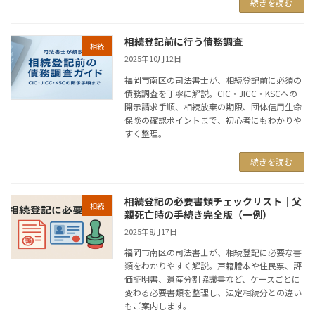
続きを読む
相続登記前に行う債務調査
相続
2025年10月12日
福岡市南区の司法書士が、相続登記前に必須の
債務調査を丁寧に解説。CIC・JICC・KSCへの
開示請求手順、相続放棄の期限、団体信用生命
保険の確認ポイントまで、初心者にもわかりや
すく整理。
続きを読む
相続登記の必要書類チェックリスト｜父
相続
親死亡時の手続き完全版（一例）
2025年8月17日
福岡市南区の司法書士が、相続登記に必要な書
類をわかりやすく解説。戸籍謄本や住民票、評
価証明書、遺産分割協議書など、ケースごとに
変わる必要書類を整理し、法定相続分との違い
もご案内します。