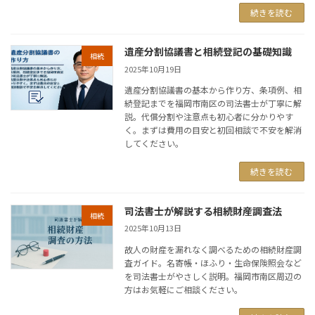
続きを読む
遺産分割協議書と相続登記の基礎知識
相続
2025年10月19日
遺産分割協議書の基本から作り方、条項例、相
続登記までを福岡市南区の司法書士が丁寧に解
説。代償分割や注意点も初心者に分かりやす
く。まずは費用の目安と初回相談で不安を解消
してください。
続きを読む
司法書士が解説する相続財産調査法
相続
2025年10月13日
故人の財産を漏れなく調べるための相続財産調
査ガイド。名寄帳・ほふり・生命保険照会など
を司法書士がやさしく説明。福岡市南区周辺の
方はお気軽にご相談ください。