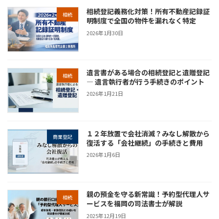
相続登記義務化対策！所有不動産記録証
相続
明制度で全国の物件を漏れなく特定
2026年1月30日
遺言書がある場合の相続登記と遺贈登記
相続
― 遺言執行者が行う手続きのポイント
2026年1月21日
１２年放置で会社消滅？みなし解散から
商業登記
復活する「会社継続」の手続きと費用
2026年1月6日
親の預金を守る新常識！予約型代理人サ
相続
ービスを福岡の司法書士が解説
2025年12月19日