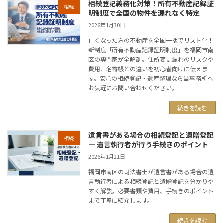
相続登記義務化対策！所有不動産記録証
相続
明制度で全国の物件を漏れなく特定
2026年1月30日
亡くなった方の不動産を全国一括でリスト化！
新制度「所有不動産記録証明制度」を福岡市南
区の専門家が全解剖。住所変更漏れのリスクや
費用、名寄帳との違いを初心者向けに伝えま
す。安心の相続登記・遺産整理なら当事務所へ
お気軽にお問い合わせください。
続きを読む
遺言書がある場合の相続登記と遺贈登記
相続
― 遺言執行者が行う手続きのポイント
2026年1月21日
福岡市南区の司法書士が遺言書がある場合の遺
言執行者による相続登記と遺贈登記を分かりや
すく解説。必要書類や費用、手続きのポイント
まで丁寧に紹介します。
続きを読む