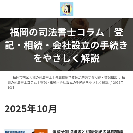
コ
ナ
ン
ビ
テ
ゲ
ン
ー
福岡の司法書士コラム｜登
ツ
シ
へ
ョ
記・相続・会社設立の手続き
ス
ン
キ
に
をやさしく解説
ッ
移
プ
動
福岡市南区大橋の司法書士｜元高校数学教師が解説する相続・登記相談
福
岡の司法書士コラム｜登記・相続・会社設立の手続きをやさしく解説
2025年
10月
2025年10月
遺産分割協議書と相続登記の基礎知識