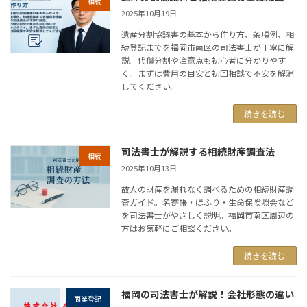
相続
2025年10月19日
遺産分割協議書の基本から作り方、条項例、相
続登記までを福岡市南区の司法書士が丁寧に解
説。代償分割や注意点も初心者に分かりやす
く。まずは費用の目安と初回相談で不安を解消
してください。
続きを読む
司法書士が解説する相続財産調査法
相続
2025年10月13日
故人の財産を漏れなく調べるための相続財産調
査ガイド。名寄帳・ほふり・生命保険照会など
を司法書士がやさしく説明。福岡市南区周辺の
方はお気軽にご相談ください。
続きを読む
福岡の司法書士が解説！会社形態の違い
商業登記