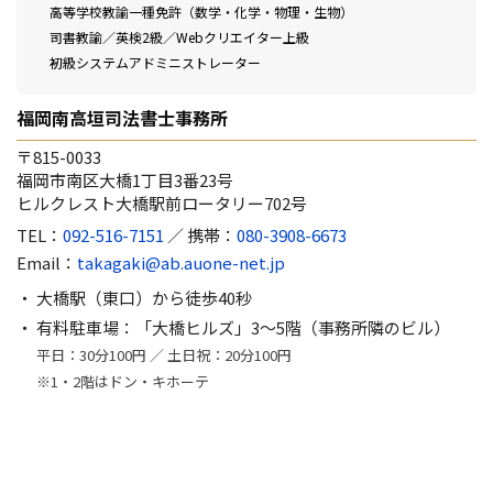
高等学校教諭一種免許（数学・化学・物理・生物）
司書教諭／英検2級／Webクリエイター上級
初級システムアドミニストレーター
福岡南高垣司法書士事務所
〒815-0033
福岡市南区大橋1丁目3番23号
ヒルクレスト大橋駅前ロータリー702号
TEL：
092-516-7151
／ 携帯：
080-3908-6673
Email：
takagaki@ab.auone-net.jp
大橋駅（東口）から徒歩40秒
有料駐車場：「大橋ヒルズ」3～5階（事務所隣のビル）
平日：30分100円 ／ 土日祝：20分100円
※1・2階はドン・キホーテ